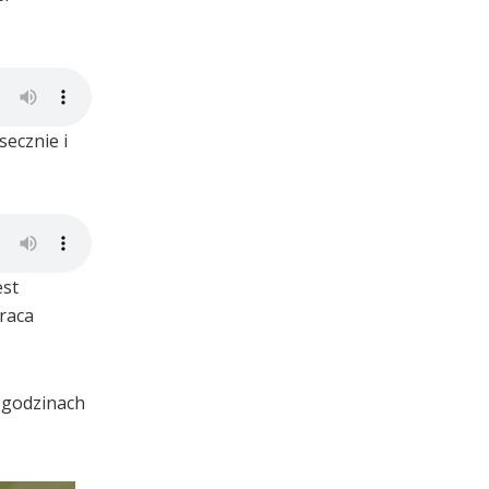
ecznie i
est
raca
w godzinach