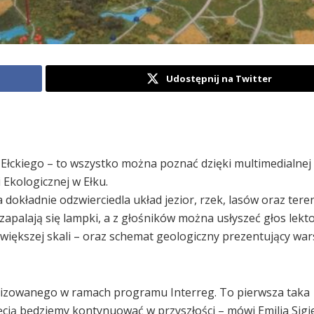
Udostępnij na Twitter
 Ełckiego – to wszystko można poznać dzięki multimedialnej
 Ekologicznej w Ełku.
okładnie odzwierciedla układ jezior, rzek, lasów oraz ter
apalają się lampki, a z głośników można usłyszeć głos lekto
większej skali – oraz schemat geologiczny prezentujący wars
alizowanego w ramach programu Interreg. To pierwsza taka
ęcią będziemy kontynuować w przyszłości – mówi Emilia Sigie