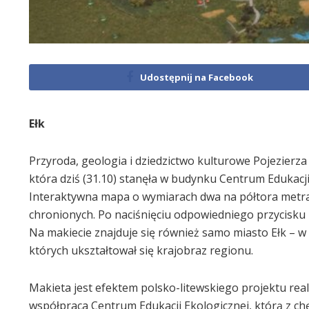
Udostępnij na Facebook
Ełk
Przyroda, geologia i dziedzictwo kulturowe Pojezierza
która dziś (31.10) stanęła w budynku Centrum Edukacji
Interaktywna mapa o wymiarach dwa na półtora metra d
chronionych. Po naciśnięciu odpowiedniego przycisku z
Na makiecie znajduje się również samo miasto Ełk – w 
których ukształtował się krajobraz regionu.
Makieta jest efektem polsko-litewskiego projektu re
współpraca Centrum Edukacji Ekologicznej, którą z ch