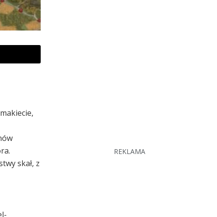
 makiecie,
enów
ra.
REKLAMA
twy skał, z
l-