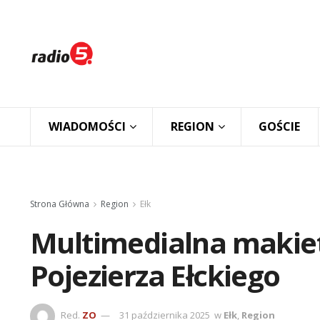
WIADOMOŚCI
REGION
GOŚCIE
Strona Główna
Region
Ełk
Multimedialna makie
Pojezierza Ełckiego
Red.
ZO
31 października 2025
w
Ełk
,
Region