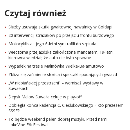
Czytaj również
Służby usuwają skutki gwałtownej nawałnicy w Gołdapi
20 interwencji strażaków po przejściu frontu burzowego
Motocyklista i jego 6-letni syn trafili do szpitala
Wieczorna przejażdżka zakończona mandatem. 19-letni
kierowca wiedział, że auto nie było sprawne
Wypadek na trasie Malinówka Wielka-Bałamutowo
Zbliża się zaćmienie słońca i spektakl spadających gwiazd
„W niebiańskiej przestrzeni” – wernisaż wystawy w
Suwałkach
Ślepsk Malow Suwałki celuje w play-off
Dobiegła końca kadencja C. Cieślukowskiego – kto prezesem
SSSE?
To będzie weekend pełen dobrej muzyki. Przed nami
LakeVibe Ełk Festiwal