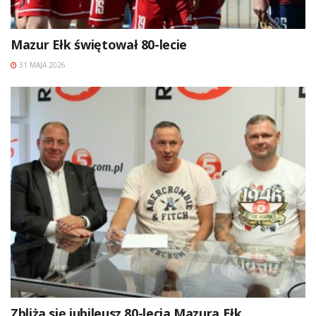
Mazur Ełk świętował 80-lecie
31 MAJA 2026
Zbliża się jubileusz 80-lecia Mazura Ełk