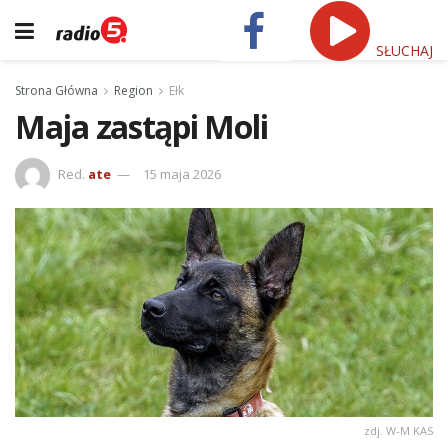
SŁUCHAJ
Strona Główna
Region
Ełk
Maja zastąpi Moli
Red.
ate
15 maja 2026
zdj. W-M KAS