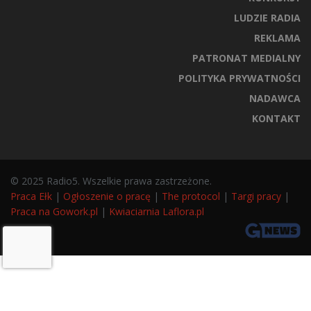
LUDZIE RADIA
REKLAMA
PATRONAT MEDIALNY
POLITYKA PRYWATNOŚCI
NADAWCA
KONTAKT
© 2025 Radio5. Wszelkie prawa zastrzeżone.
Praca Ełk
|
Ogłoszenie o pracę
|
The protocol
|
Targi pracy
|
Praca na Gowork.pl
|
Kwiaciarnia Laflora.pl