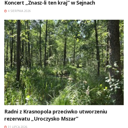
Koncert „Znasz-li ten kraj” w Sejnach
4 SIERPNIA 2026
Radni z Krasnopola przeciwko utworzeniu
rezerwatu „Uroczysko Mszar”
31 LIPCA 2026