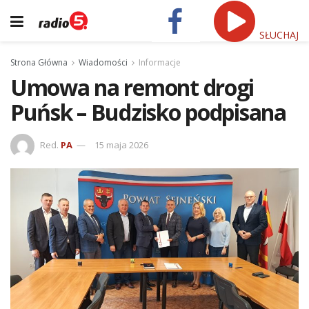
SŁUCHAJ
Strona Główna
Wiadomości
Informacje
Umowa na remont drogi
Puńsk – Budzisko podpisana
Red.
PA
15 maja 2026