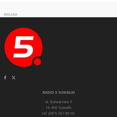
REKLAMA
RADIO 5 SUWAŁKI
ul. Bulwarowa 5
16-400 Suwałki
tel. (087) 567 80 00