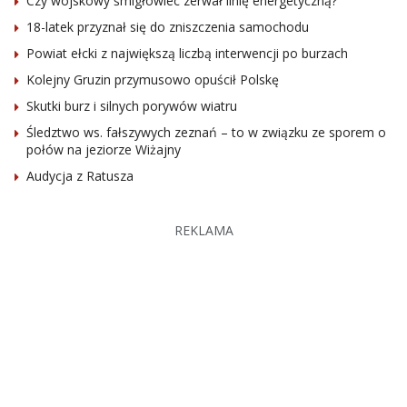
Czy wojskowy śmigłowiec zerwał linię energetyczną?
18-latek przyznał się do zniszczenia samochodu
Powiat ełcki z największą liczbą interwencji po burzach
Kolejny Gruzin przymusowo opuścił Polskę
Skutki burz i silnych porywów wiatru
Śledztwo ws. fałszywych zeznań – to w związku ze sporem o
połów na jeziorze Wiżajny
Audycja z Ratusza
REKLAMA