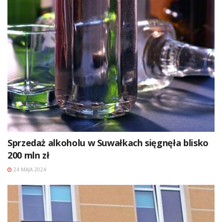
Sprzedaż alkoholu w Suwałkach sięgnęła blisko
200 mln zł
24 MAJA 2024