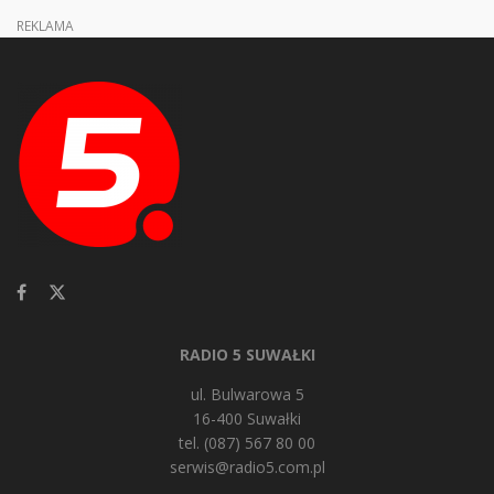
REKLAMA
RADIO 5 SUWAŁKI
ul. Bulwarowa 5
16-400 Suwałki
tel. (087) 567 80 00
serwis@radio5.com.pl