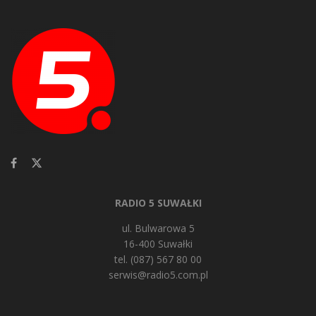
RADIO 5 SUWAŁKI
ul. Bulwarowa 5
16-400 Suwałki
tel. (087) 567 80 00
serwis@radio5.com.pl