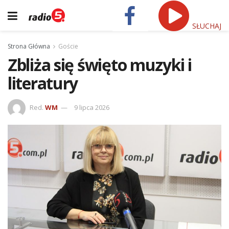
SŁUCHAJ
Strona Główna
Goście
Zbliża się święto muzyki i
literatury
Red.
WM
9 lipca 2026