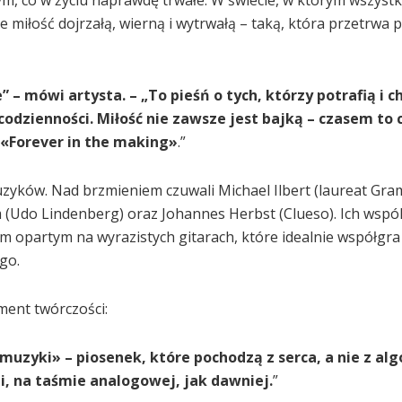
e miłość dojrzałą, wierną i wytrwałą – taką, która przetrwa 
 – mówi artysta. – „To pieśń o tych, którzy potrafią i c
codzienności. Miłość nie zawsze jest bajką – czasem to
 «Forever in the making»
.”
zyków. Nad brzmieniem czuwali Michael Ilbert (laureat Gr
mm (Udo Lindenberg) oraz Johannes Herbst (Clueso). Ich wspó
partym na wyrazistych gitarach, które idealnie współgra
go.
ment twórczości:
muzyki» – piosenek, które pochodzą z serca, a nie z al
, na taśmie analogowej, jak dawniej.
”