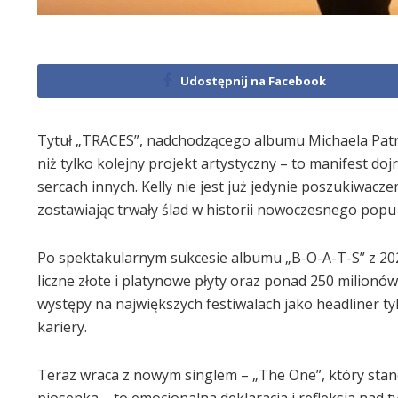
Udostępnij na Facebook
Tytuł „TRACES”, nadchodzącego albumu Michaela Patric
niż tylko kolejny projekt artystyczny – to manifest doj
sercach innych. Kelly nie jest już jedynie poszukiwacz
zostawiając trwały ślad w historii nowoczesnego popu 
Po spektakularnym sukcesie albumu „B-O-A-T-S” z 2021
liczne złote i platynowe płyty oraz ponad 250 milionó
występy na największych festiwalach jako headliner tyl
kariery.
Teraz wraca z nowym singlem – „The One”, który stan
piosenka – to emocjonalna deklaracja i refleksja nad 