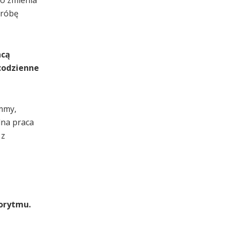
próbę
hcą
 codzienne
ammy,
lna praca
 z
gorytmu.