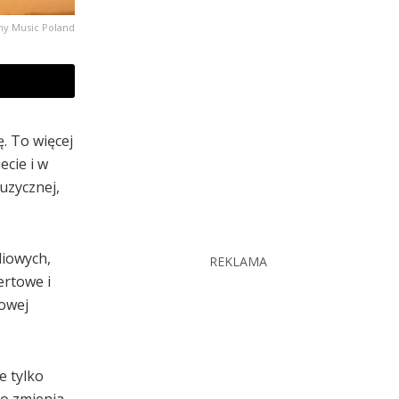
ny Music Poland
. To więcej
ecie i w
uzycznej,
diowych,
REKLAMA
ertowe i
lowej
e tylko
ko zmienia