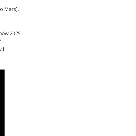
no Mars),
umów 2025
ć,
 i