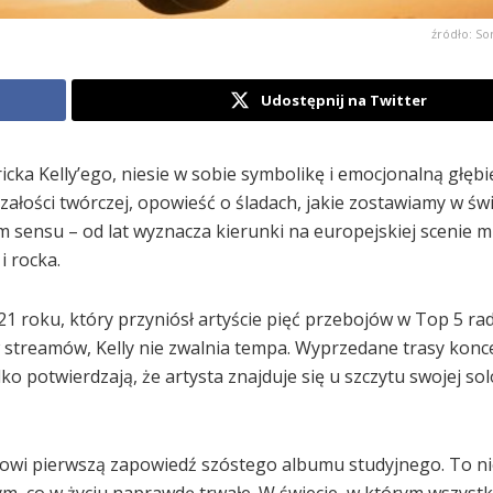
źródło: So
Udostępnij na Twitter
ka Kelly’ego, niesie w sobie symbolikę i emocjonalną głębię
rzałości twórczej, opowieść o śladach, jakie zostawiamy w świ
em sensu – od lat wyznacza kierunki na europejskiej scenie m
i rocka.
 roku, który przyniósł artyście pięć przebojów w Top 5 ra
w streamów, Kelly nie zwalnia tempa. Wyprzedane trasy konc
ko potwierdzają, że artysta znajduje się u szczytu swojej so
owi pierwszą zapowiedź szóstego albumu studyjnego. To ni
tym, co w życiu naprawdę trwałe. W świecie, w którym wszyst