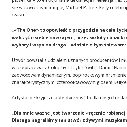
się w zawrotnym tempie, Michael Patrick Kelly celebruj
czasu.
„
«The One» to opowieść o przygodzie na całe życie”
walczyć o siebie nawzajem, przez wzloty i upadki 
wybory i wspólna droga. I właśnie o tym śpiewam:
Utwór powstał z udziałem uznanych producentów i mu
współpracował z Coldplay i Taylor Swift), Daniel Fla
zaowocowała dynamicznym, pop-rockowym brzmieniem o
charakterystycznym, czterooktawowym głosem Kelly’e
Artysta nie kryje, że autentyczność to dla niego funda
„
Dla mnie ważne jest tworzenie «ręcznie robionej 
Dlatego nagraliśmy ten utwór z żywymi muzykami