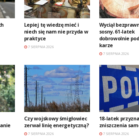
ch
Lepiej tę wiedzę mieć i
Wyciął bezprawn
niech się nam nie przyda w
sosny. 61-latek
praktyce
dobrowolnie pod
karze
7 SIERPNIA 2026
7 SIERPNIA 2026
Czy wojskowy śmigłowiec
18-latek przyzna
anie
zerwał linię energetyczną?
zniszczenia sa
7 SIERPNIA 2026
7 SIERPNIA 2026