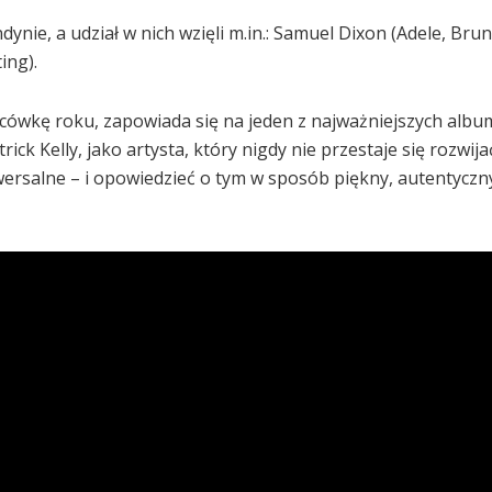
nie, a udział w nich wzięli m.in.: Samuel Dixon (Adele, Bru
ing).
cówkę roku, zapowiada się na jeden z najważniejszych alb
ick Kelly, jako artysta, który nigdy nie przestaje się rozwija
ersalne – i opowiedzieć o tym w sposób piękny, autentyczny