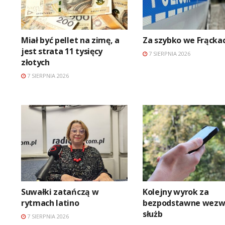
Miał być pellet na zimę, a
Za szybko we Frącka
jest strata 11 tysięcy
7 SIERPNIA 2026
złotych
7 SIERPNIA 2026
Suwałki zatańczą w
Kolejny wyrok za
rytmach latino
bezpodstawne wezw
służb
7 SIERPNIA 2026