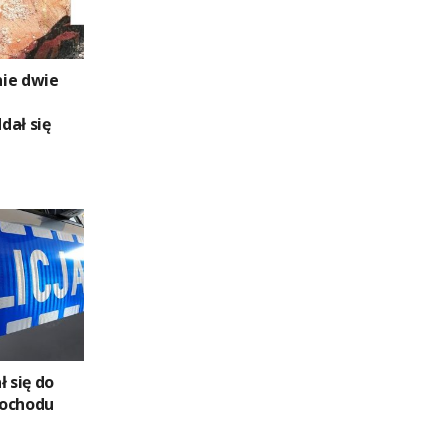
ie dwie
dał się
ł się do
mochodu