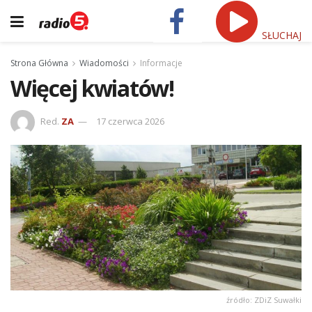
SŁUCHAJ
Strona Główna
Wiadomości
Informacje
Więcej kwiatów!
Red.
ZA
17 czerwca 2026
źródło: ZDiZ Suwałki