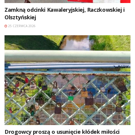
Zamkną odcinki Kawaleryjskiej, Raczkowskiej i
Olsztyńskiej
25 CZERWCA 2026
Drogowcy proszą o usunięcie kłódek miłości