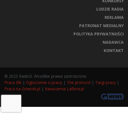
KONKURSY
LUDZIE RADIA
REKLAMA
PATRONAT MEDIALNY
POLITYKA PRYWATNOŚCI
NADAWCA
KONTAKT
© 2025 Radio5. Wszelkie prawa zastrzeżone.
Praca Ełk
|
Ogłoszenie o pracę
|
The protocol
|
Targi pracy
|
Praca na Gowork.pl
|
Kwiaciarnia Laflora.pl