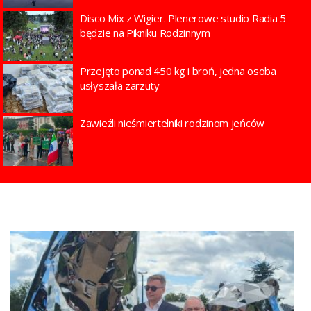
Disco Mix z Wigier. Plenerowe studio Radia 5
będzie na Pikniku Rodzinnym
Przejęto ponad 450 kg i broń, jedna osoba
usłyszała zarzuty
Zawieźli nieśmiertelniki rodzinom jeńców