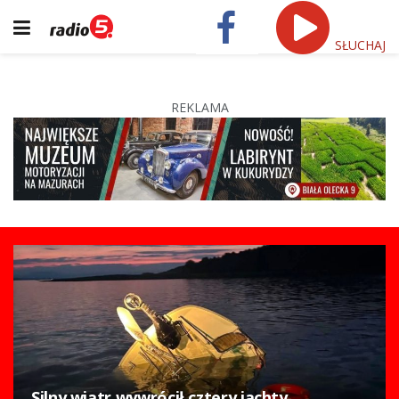
SŁUCHAJ
REKLAMA
Silny wiatr wywrócił cztery jachty