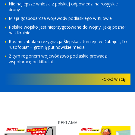
Nie najlepsze wnioski z polskiej odpowiedzi na rosyjskie
drony
Misja gospodarcza wojewody podlaskiego w Kijowie
Polskie wojsko jest nieprzygotowane do wojny, jaką poznał
na Ukrainie
Rosjan zabolała rezygnacja Ślepska z turnieju w Dubaju. „To
rusofobia” – grzmią putinowskie media
Z tym regionem województwo podlaskie prowadzi
współpracę od kilku lat
POKAŻ WIĘCEJ
REKLAMA